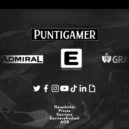
Newsletter
Presse
Karriere
Barrierefreiheit
AGB