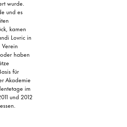
ert wurde.
de und es
iten
ück, kamen
di Lovric in
 Verein
d oder haben
ätze
asis für
der Akademie
alentetage im
2011 und 2012
essen.