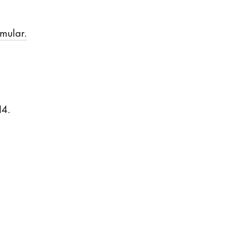
mular.
14.