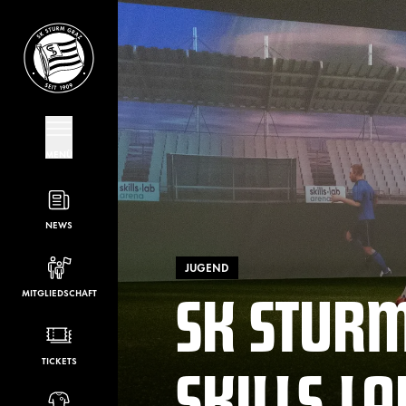
MENÜ
NEWS
JUGEND
SK STURM
MITGLIEDSCHAFT
SKILLS.LA
TICKETS