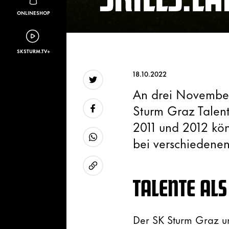
ONLINESHOP
SKSTURM.TV+
18.10.2022
An drei November-
Twitter
Sturm Graz Talent
2011 und 2012 kö
Facebook
bei verschiedene
WhatsApp
TALENTE ALS
URL kopieren
Der SK Sturm Graz un