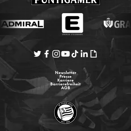
Newsletter
Presse
Karriere
Barrierefreiheit
AGB