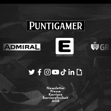
Newsletter
Presse
Karriere
Barrierefreiheit
AGB