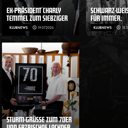
EX-PRÄSIDENT CHARLY
SCHWARZ-WEISS
TEMMEL ZUM SIEBZIGER
ÜR IMMER.
KLUBNEWS
19.07.2026
KLUBNEWS
18.
STURM-GRÜSSE ZUM 70ER V
ON ERZBISCHOF LACKNER