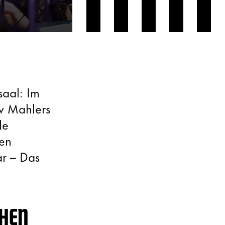
saal: Im
v Mahlers
le
ren
ar – Das
CHEN