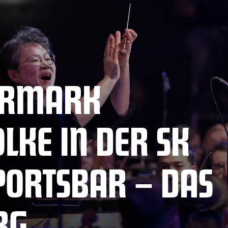
IERMARK
KE IN DER SK
PORTSBAR – DAS
RG