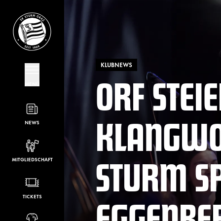
KLUBNEWS
ORF STE
MENÜ
KLANGWOL
NEWS
STURM S
MITGLIEDSCHAFT
EGGENBE
TICKETS