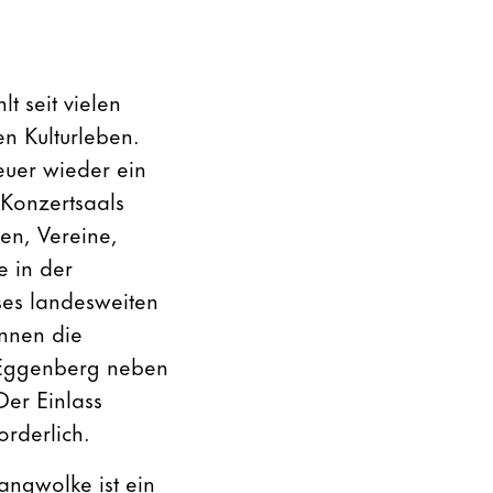
lt seit vielen
en Kulturleben.
euer wieder ein
Konzertsaals
en, Vereine,
e in der
ses landesweiten
önnen die
 Eggenberg neben
Der Einlass
orderlich.
angwolke ist ein