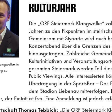
KULTURJAHR
Die „
ORF Steiermark Klangwolke
“ zäh
Jahren zu den Fixpunkten im steirisch
Gemeinsam mit Styriarte wird auch h
Konzertabend über die Grenzen des 
hinausgetragen. Zahlreiche Gemeind
Kulturinitiativen und Veranstaltungsort
langwolke in
gesamten Steiermark werden Teil die
rg zu
Public Viewings. Alle Interessierten k
Übertragung in der SportsBar – Das
dem Stadion Liebenau mitverfolgen. 
der Eintritt ist frei. Eine Anmeldung ist jedoch erf
rtschaft Thomas Tebbich:
„Die ORF Steiermark Kl