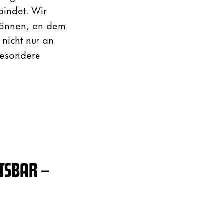
bindet. Wir
 können, an dem
nicht nur an
besondere
TSBAR –