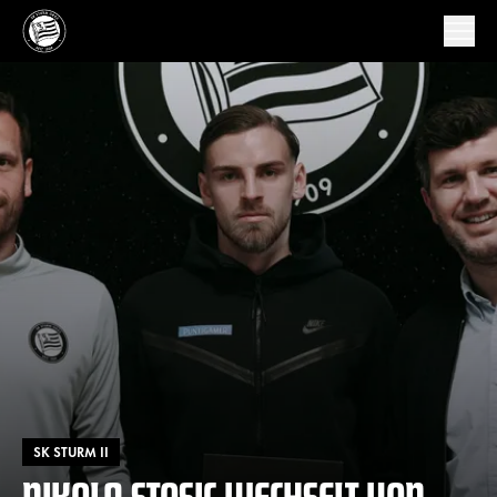
SK STURM II
NIKOLA STOSIC WECHSELT VON