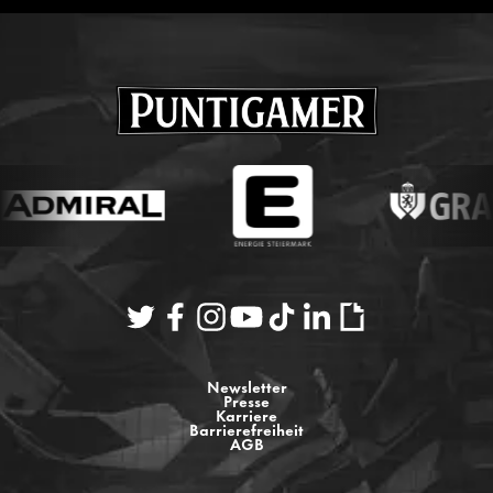
Newsletter
Presse
Karriere
Barrierefreiheit
AGB