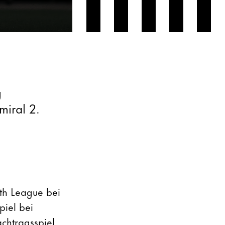
g
miral 2.
uth League bei
iel bei
chtragsspiel