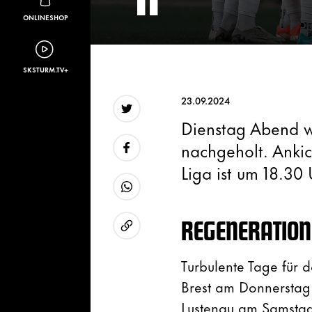
ONLINESHOP
SKSTURM.TV+
23.09.2024
Dienstag Abend wi
Twitter
nachgeholt. Ankic
Liga ist um 18.30 
Facebook
WhatsApp
REGENERATION 
URL kopieren
Turbulente Tage für 
Brest am Donnerstag
Lustenau am Samstag 