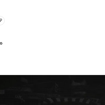
URL kopieren
p
AG