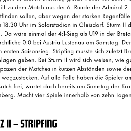
fiff zu dem Match aus der 6. Runde der Admiral 2. 
ttfinden sollen, aber wegen der starken Regenfäll
 18.30 Uhr im Solarstadion in Gleisdorf. Sturm II d
en. Da wäre einmal der 4:1-Sieg als U19 in der Bret
chtliche 0:0 bei Austria Lustenau am Samstag. De
 ersten Saisonsieg. Stripfing musste sich zuletzt B
lagen geben. Bei Sturm II wird sich weisen, wie gu
rapazen der Matches in kurzen Abständen sowie de
wegzustecken. Auf alle Fälle haben die Spieler a
atch frei, wartet doch bereits am Samstag der Kra
sberg. Macht vier Spiele innerhalb von zehn Tage
 II – STRIPFING