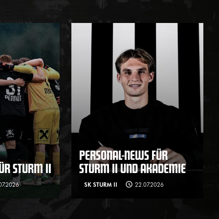
PERSONAL-NEWS FÜR
ÜR STURM II
STURM II UND AKADEMIE
07.2026
SK STURM II
22.07.2026