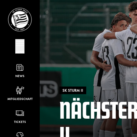
MENÜ
NEWS
SK STURM II
NÄCHSTER
MITGLIEDSCHAFT
II
TICKETS