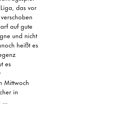
Liga, das vor
e verschoben
arf auf gute
agne und nicht
nnoch heißt es
regenz
t es
r
m Mittwoch
cher in
n …