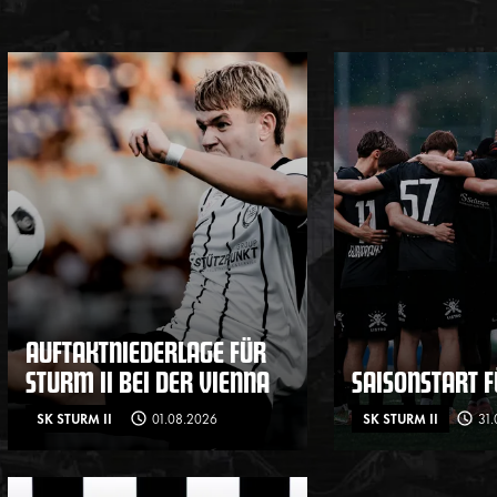
AUFTAKTNIEDERLAGE FÜR
STURM II BEI DER VIENNA
SAISONSTART F
SK STURM II
01.08.2026
SK STURM II
31.