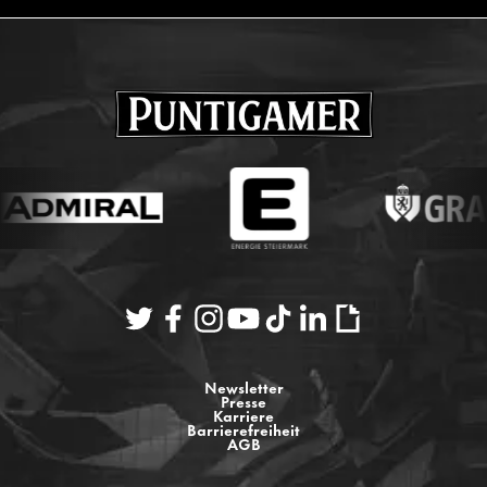
Newsletter
Presse
Karriere
Barrierefreiheit
AGB