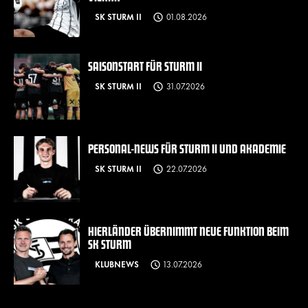
SK STURM II
01.08.2026
SAISONSTART FÜR STURM II
SK STURM II
31.07.2026
PERSONAL-NEWS FÜR STURM II UND AKADEMIE
SK STURM II
22.07.2026
HIERLÄNDER ÜBERNIMMT NEUE FUNKTION BEIM
SK STURM
KLUBNEWS
13.07.2026