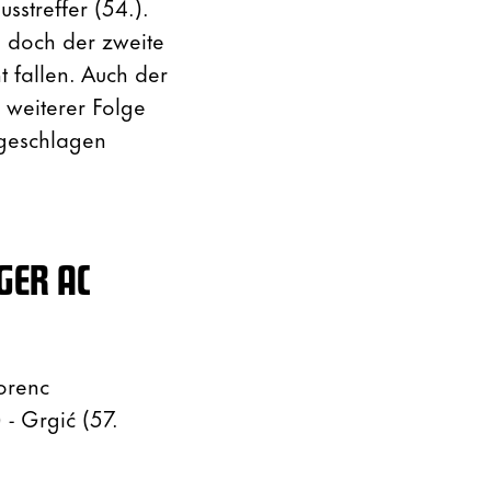
sstreffer (54.).
, doch der zweite
t fallen. Auch der
 weiterer Folge
 geschlagen
GER AC
Gorenc
 - Grgić (57.