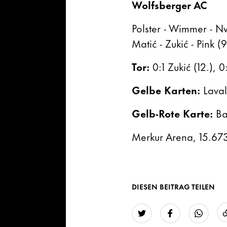
Wolfsberger AC
Polster - Wimmer - Nw
Matić - Zukić - Pink 
Tor:
0:1 Zukić (12.), 
Gelbe Karten:
Lava
Gelb-Rote Karte:
Ba
Merkur Arena, 15.67
DIESEN BEITRAG TEILEN