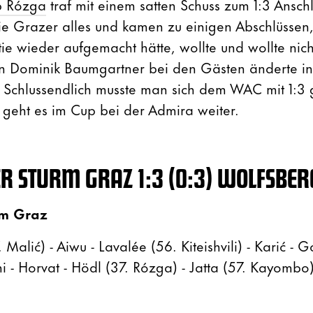
ip Rózga
traf mit einem satten Schuss zum 1:3 Anschlu
e Grazer alles und kamen zu einigen Abschlüssen
rtie wieder aufgemacht hätte, wollte und wollte nich
 von Dominik Baumgartner bei den Gästen änderte in
. Schlussendlich musste man sich dem WAC mit 1:3
 geht es im Cup bei der Admira weiter.
R STURM GRAZ 1:3 (0:3) WOLFSBER
rm Graz
7. Malić) - Aiwu - Lavalée (56. Kiteishvili) - Karić - 
 - Horvat - Hödl (37. Rózga) - Jatta (57. Kayombo)