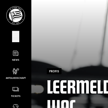
MENÜ
NEWS
PROFIS
LEERMEL
MITGLIEDSCHAFT
WAC
TICKETS