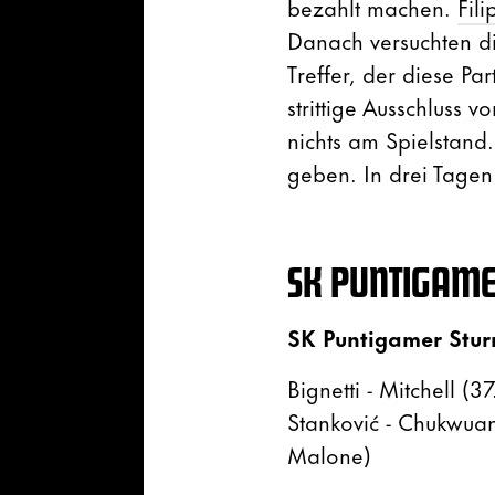
bezahlt machen.
Fil
Danach versuchten di
Treffer, der diese Pa
strittige Ausschluss
nichts am Spielstand
geben. In drei Tagen
SK PUNTIGAME
SK Puntigamer Stu
Bignetti - Mitchell (3
Stanković - Chukwuani
Malone)