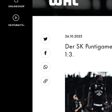
ONLINESHOP
SKSTURM.TV+
26.10.2025
Der SK Puntigame
Twitter
1:3.
Facebook
WhatsApp
URL kopieren