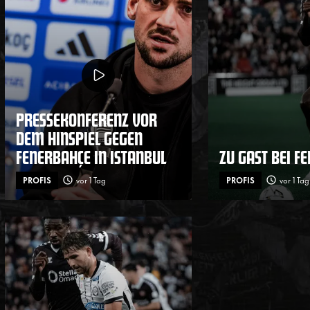
PRESSEKONFERENZ VOR
DEM HINSPIEL GEGEN
FENERBAHÇE IN ISTANBUL
ZU GAST BEI F
PROFIS
vor 1 Tag
PROFIS
vor 1 Tag