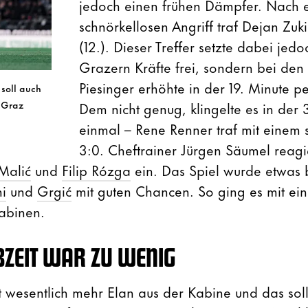
jedoch einen frühen Dämpfer. Nach 
schnörkellosen Angriff traf Dejan Zuk
(12.). Dieser Treffer setzte dabei jedo
Grazern Kräfte frei, sondern bei de
Piesinger erhöhte in der 19. Minute p
soll auch
Dem nicht genug, klingelte es in der
 Graz
einmal – Rene Renner traf mit einem 
3:0. Cheftrainer Jürgen Säumel reagi
Malić
und
Filip Rózga
ein. Das Spiel wurde etwas 
i
und
Grgić
mit guten Chancen. So ging es mit ei
Kabinen.
BZEIT WAR ZU WENIG
 wesentlich mehr Elan aus der Kabine und das sollt