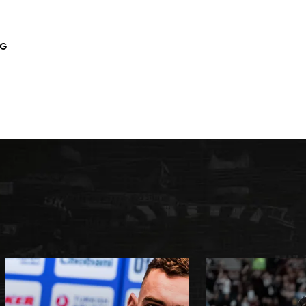
URL kopieren
p
AG