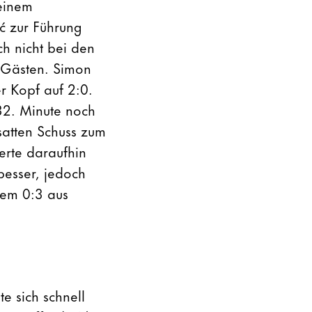
einem
ić zur Führung
ch nicht bei den
n Gästen. Simon
er Kopf auf 2:0.
 32. Minute noch
satten Schuss zum
erte daraufhin
besser, jedoch
nem 0:3 aus
e sich schnell