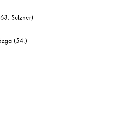
63. Sulzner) -
Rózga (54.)