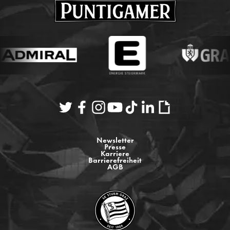
Newsletter
Presse
Karriere
Barrierefreiheit
AGB