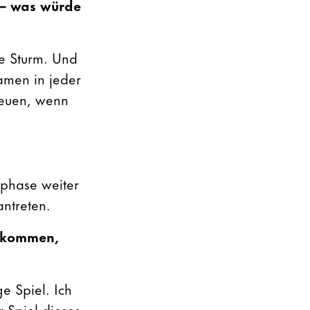
 – was würde
ie Sturm. Und
amen in jeder
freuen, wenn
nphase weiter
ntreten.
ankommen,
e Spiel. Ich
r Spiel dieses