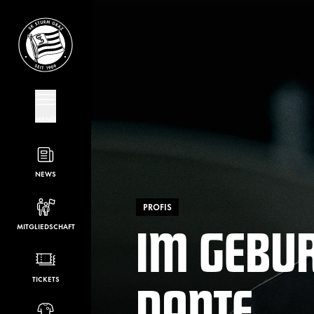
MENÜ
NEWS
PROFIS
IM GEBU
MITGLIEDSCHAFT
DANTE
TICKETS