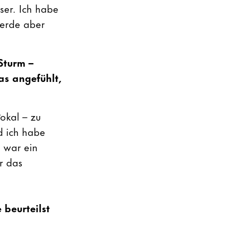
ser. Ich habe
werde aber
Sturm –
as angefühlt,
Pokal – zu
d ich habe
s war ein
r das
 beurteilst