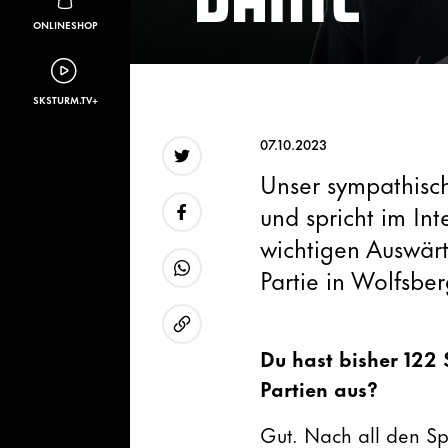
ONLINESHOP
SKSTURM.TV+
07.10.2023
Unser sympathisch
Twitter
und spricht im Int
wichtigen Auswär
Facebook
Partie in Wolfsber
WhatsApp
URL kopieren
Du hast bisher 122 S
Partien aus?
Gut. Nach all den Spi