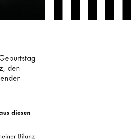
 Geburtstag
az, den
henden
 aus diesen
meiner Bilanz