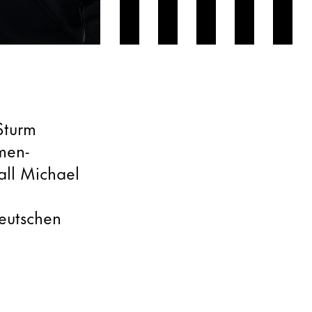
Sturm
men-
all Michael
deutschen