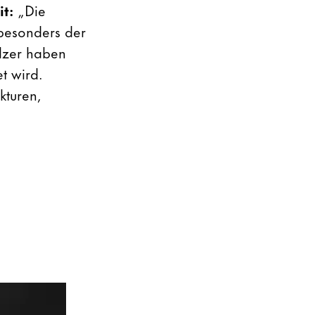
it:
„Die
 besonders der
Ilzer haben
t wird.
kturen,