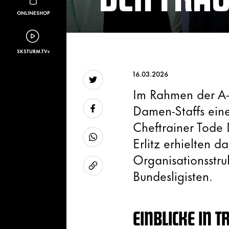
ONLINESHOP
SKSTURM.TV+
16.03.2026
Im Rahmen der A-L
Twitter
Damen-Staffs ein
Cheftrainer Tode 
Facebook
Erlitz erhielten d
WhatsApp
Organisationsstru
Bundesligisten.
URL kopieren
EINBLICKE IN 