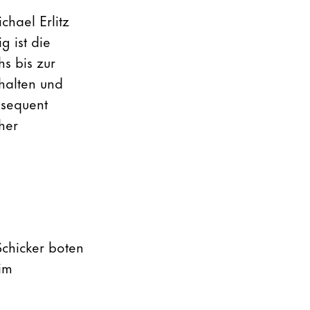
hael Erlitz
g ist die
hs bis zur
chalten und
nsequent
her
chicker boten
im