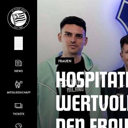
MENÜ
FRAUEN
HOSPITAT
NEWS
WERTVOLL
MITGLIEDSCHAFT
DEN FRAU
TICKETS