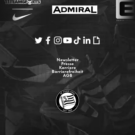
Newsletter
Presse
Karriere
Barrierefreiheit
AGB