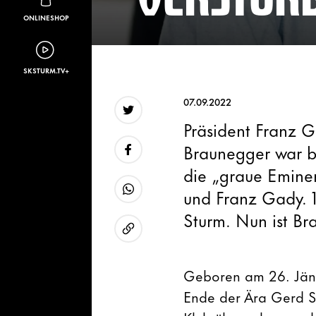
ONLINESHOP
SKSTURM.TV+
07.09.2022
Präsident Franz G
Twitter
Braunegger war b
die „graue Emine
Facebook
und Franz Gady.
WhatsApp
Sturm. Nun ist Br
URL kopieren
Geboren am 26. Jänn
Ende der Ära Gerd Sp