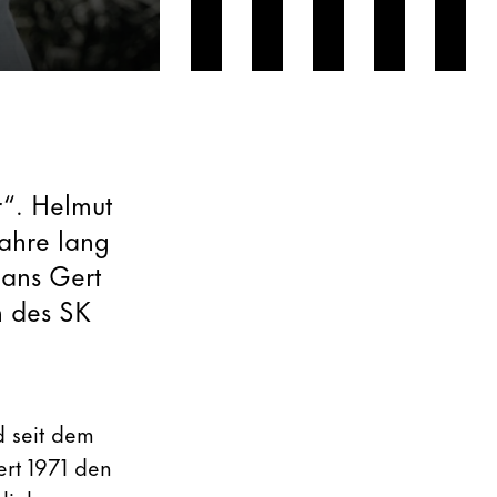
r“. Helmut
ahre lang
Hans Gert
 des SK
 seit dem
ert 1971 den