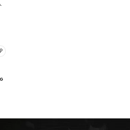
s.
URL kopieren
p
AG