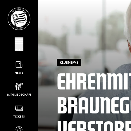
MENÜ
KLUBNEWS
EHRENMI
NEWS
BRAUNEGG
MITGLIEDSCHAFT
VERSTOR
TICKETS