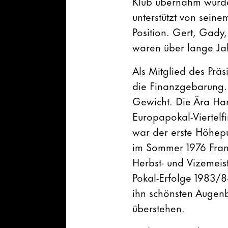
Klub übernahm wurde
unterstützt von seine
Position. Gert, Gady
waren über lange Jah
Als Mitglied des Präs
die Finanzgebarung.
Gewicht. Die Ära Ha
Europapokal-Viertelfi
war der erste Höhep
im Sommer 1976 Fra
Herbst- und Vizemeis
Pokal-Erfolge 1983/8
ihn schönsten Augenb
überstehen.