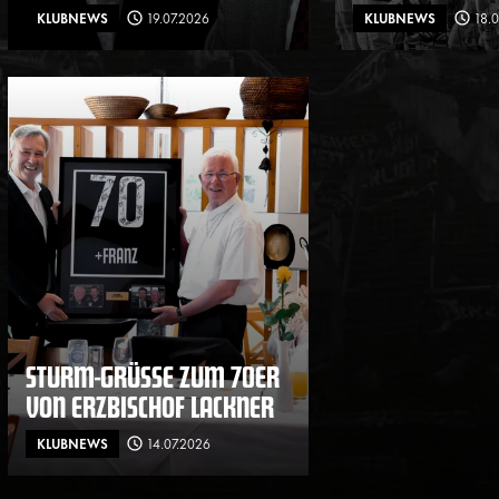
KLUBNEWS
19.07.2026
KLUBNEWS
18.
STURM-GRÜSSE ZUM 70ER V
ON ERZBISCHOF LACKNER
KLUBNEWS
14.07.2026