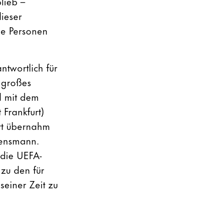
lieb –
dieser
se Personen
ntwortlich für
 großes
d mit dem
 Frankfurt)
rt übernahm
uensmann.
 die UEFA-
zu den für
seiner Zeit zu