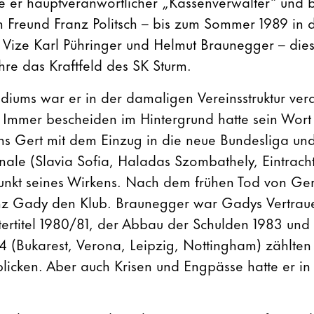
 er hauptveranwortlicher „Kassenverwalter“ und b
m Freund Franz Politsch – bis zum Sommer 1989 in 
, Vize Karl Pühringer und Helmut Braunegger – die
re das Kraftfeld des SK Sturm.
idiums war er in der damaligen Vereinsstruktur vera
 Immer bescheiden im Hintergrund hatte sein Wort
ns Gert mit dem Einzug in die neue Bundesliga un
nale (Slavia Sofia, Haladas Szombathely, Eintracht
unkt seines Wirkens. Nach dem frühen Tod von Ge
nz Gady den Klub. Braunegger war Gadys Vertra
tertitel 1980/81, der Abbau der Schulden 1983 und
4 (Bukarest, Verona, Leipzig, Nottingham) zählten 
licken. Aber auch Krisen und Engpässe hatte er in 