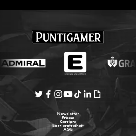
Newsletter
Presse
Karriere
Barrierefreiheit
AGB