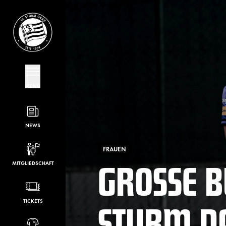
MENÜ
NEWS
FRAUEN
GROSSE BÜ
MITGLIEDSCHAFT
TURM D
TICKETS