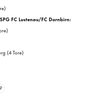
re)
 SPG FC Lustenau/FC Dornbirn:
ore)
rg (4 Tore)
URL kopieren
p