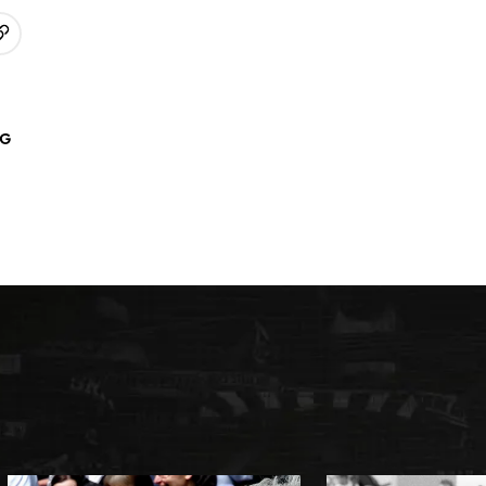
URL kopieren
p
AG