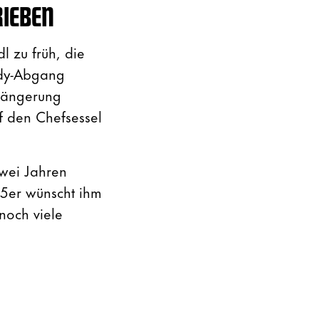
RIEBEN
l zu früh, die
dy-Abgang
rlängerung
f den Chefsessel
zwei Jahren
85er wünscht ihm
noch viele