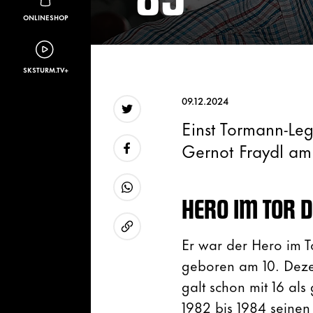
ONLINESHOP
SKSTURM.TV+
09.12.2024
Einst Tormann-Leg
Twitter
Gernot Fraydl am
Facebook
HERO IM TOR D
WhatsApp
Er war der Hero im T
URL kopieren
geboren am 10. Deze
galt schon mit 16 als
1982 bis 1984 seinen