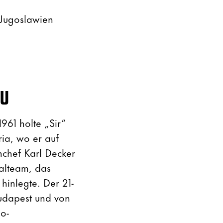
 Jugoslawien
AU
1961 holte „Sir“
ria, wo er auf
chef Karl Decker
alteam, das
hinlegte. Der 21-
Budapest und von
o-