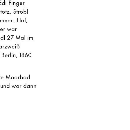
di Finger
totz, Strobl
Nemec, Hof,
der war
ydl 27 Mal im
warzweiß
 Berlin, 1860
rte Moorbad
n und war dann