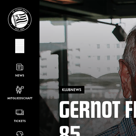
MENÜ
NEWS
KLUBNEWS
GERNOT F
MITGLIEDSCHAFT
85
TICKETS