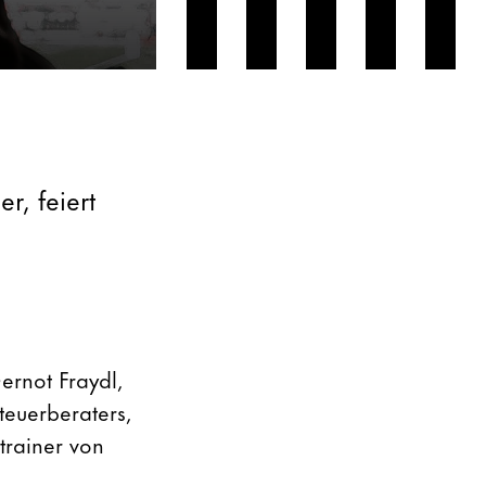
r, feiert
ernot Fraydl,
euerberaters,
strainer von