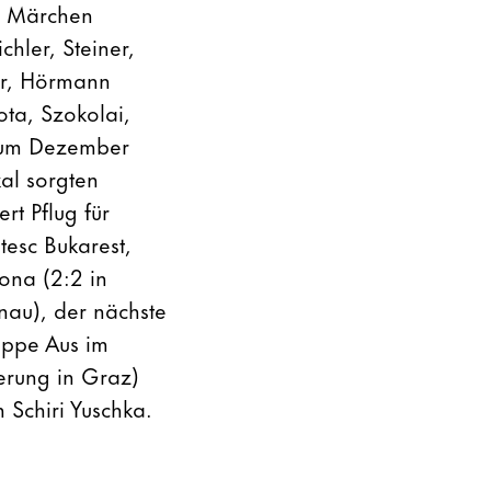
m Märchen
chler, Steiner,
er, Hörmann
ota, Szokolai,
s zum Dezember
al sorgten
rt Pflug für
tesc Bukarest,
ona (2:2 in
nau), der nächste
appe Aus im
gerung in Graz)
 Schiri Yuschka.