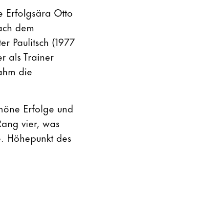
 Erfolgsära Otto
nach dem
er Paulitsch (1977
r als Trainer
ahm die
chöne Erfolge und
Rang vier, was
e. Höhepunkt des