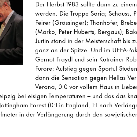
Der Herbst 1983 sollte dann zu eine
werden. Die Truppe Saria; Schauss, Pi
Feirer (Grössinger); Thonhofer, Breb
(Marko, Peter Huberts, Bergaus); Bak
Jurtin stand in der Meisterschaft bi
ganz an der Spitze. Und im UEFA-Pok
Gernot Fraydl und sein Kotrainer Robe
Furore: Aufstieg gegen Sportul Studen
dann die Sensation gegen Hellas Ver
Verona, 0:0 vor vollem Haus in Liebe
eipzig bei eisigen Temperaturen – und das das kn
Nottingham Forest (0:1 in England, 1:1 nach Verlän
lfmeter in der Verlängerung durch den sowjetischen