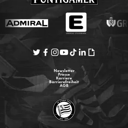
Newsletter
Presse
Karriere
Barrierefreiheit
AGB