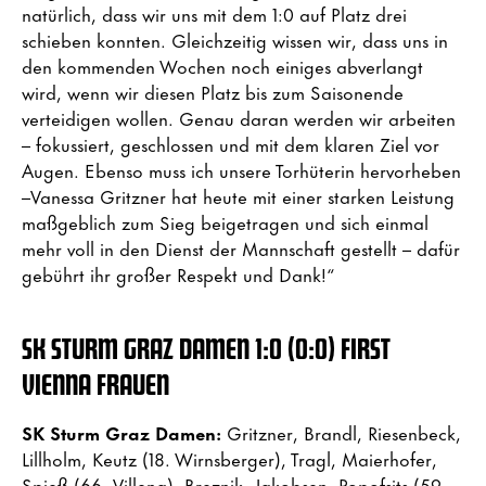
natürlich, dass wir uns mit dem 1:0 auf Platz drei
schieben konnten. Gleichzeitig wissen wir, dass uns in
den kommenden Wochen noch einiges abverlangt
wird, wenn wir diesen Platz bis zum Saisonende
verteidigen wollen. Genau daran werden wir arbeiten
– fokussiert, geschlossen und mit dem klaren Ziel vor
Augen. Ebenso muss ich unsere Torhüterin hervorheben
–Vanessa Gritzner hat heute mit einer starken Leistung
maßgeblich zum Sieg beigetragen und sich einmal
mehr voll in den Dienst der Mannschaft gestellt – dafür
gebührt ihr großer Respekt und Dank!“
SK STURM GRAZ DAMEN 1:0 (0:0) FIRST
VIENNA FRAUEN
SK Sturm Graz Damen:
Gritzner, Brandl, Riesenbeck,
Lillholm, Keutz (18. Wirnsberger), Tragl, Maierhofer,
Spieß (66. Villena), Breznik, Jakobsen, Popofsits (59.