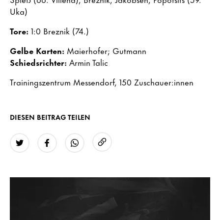
Uka)
Tore:
1:0 Breznik (74.)
Gelbe Karten:
Maierhofer; Gutmann
Schiedsrichter:
Armin Talic
Trainingszentrum Messendorf, 150 Zuschauer:innen
DIESEN BEITRAG TEILEN
URL kopieren
Twitter
Facebook
WhatsApp