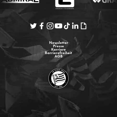
Newsletter
Presse
Karriere
Barrierefreiheit
AGB