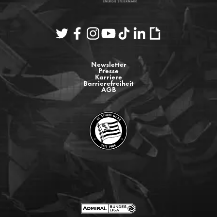
Newsletter
Presse
Karriere
Barrierefreiheit
AGB