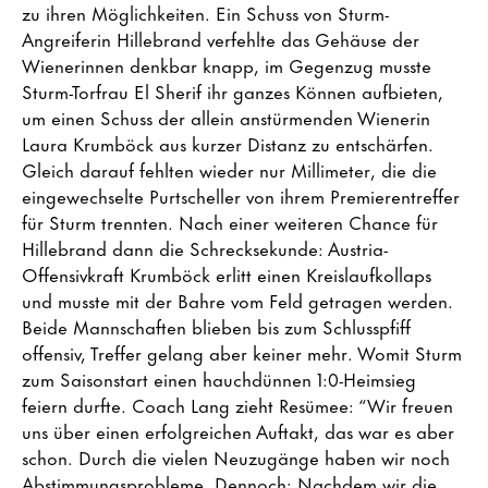
zu ihren Möglichkeiten. Ein Schuss von Sturm-
Angreiferin Hillebrand verfehlte das Gehäuse der
Wienerinnen denkbar knapp, im Gegenzug musste
Sturm-Torfrau El Sherif ihr ganzes Können aufbieten,
um einen Schuss der allein anstürmenden Wienerin
Laura Krumböck aus kurzer Distanz zu entschärfen.
Gleich darauf fehlten wieder nur Millimeter, die die
eingewechselte Purtscheller von ihrem Premierentreffer
für Sturm trennten. Nach einer weiteren Chance für
Hillebrand dann die Schrecksekunde: Austria-
Offensivkraft Krumböck erlitt einen Kreislaufkollaps
und musste mit der Bahre vom Feld getragen werden.
Beide Mannschaften blieben bis zum Schlusspfiff
offensiv, Treffer gelang aber keiner mehr. Womit Sturm
zum Saisonstart einen hauchdünnen 1:0-Heimsieg
feiern durfte. Coach Lang zieht Resümee: “Wir freuen
uns über einen erfolgreichen Auftakt, das war es aber
schon. Durch die vielen Neuzugänge haben wir noch
Abstimmungsprobleme. Dennoch: Nachdem wir die