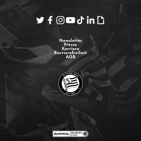
Newsletter
Presse
Karriere
Barrierefreiheit
AGB