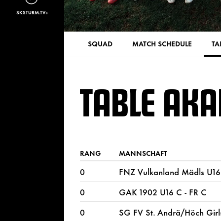
SKSTURM.TV+
SQUAD
MATCH SCHEDULE
TA
TABLE AK
RANG
MANNSCHAFT
0
FNZ Vulkanland Mädls U16
0
GAK 1902 U16 C - FR C
0
SG FV St. Andrä/Höch Girl