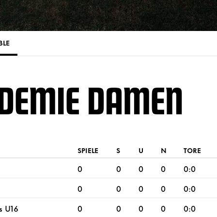
BLE
ADEMIE DAMEN
SPIELE
S
U
N
TORE
0
0
0
0
0:0
0
0
0
0
0:0
s U16
0
0
0
0
0:0