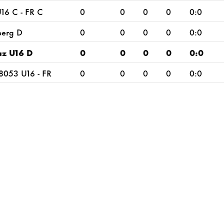
6 C - FR C
0
0
0
0
0:0
berg D
0
0
0
0
0:0
az U16 D
0
0
0
0
0:0
8053 U16 - FR
0
0
0
0
0:0