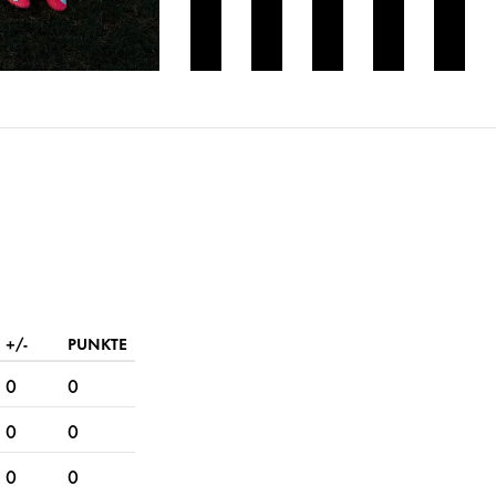
+/-
PUNKTE
0
0
0
0
0
0