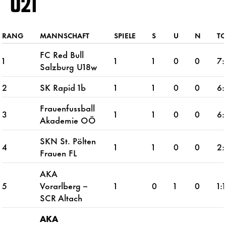
U21
RANG
MANNSCHAFT
SPIELE
S
U
N
TO
FC Red Bull
1
1
1
0
0
7:
Salzburg U18w
2
SK Rapid 1b
1
1
0
0
6:
Frauenfussball
3
1
1
0
0
6:
Akademie OÖ
SKN St. Pölten
4
1
1
0
0
2:
Frauen FL
AKA
5
Vorarlberg –
1
0
1
0
1:1
SCR Altach
AKA