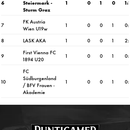
6
Steiermark -
1
0
1
0
1:
Sturm Graz
FK Austria
7
1
0
0
1
0:
Wien U19w
8
LASK AKA
1
0
0
1
2:
First Vienna FC
9
1
0
0
1
0:
1894 U20
FC
Südburgenland
10
1
0
0
1
0:
/ BFV Frauen -
Akademie