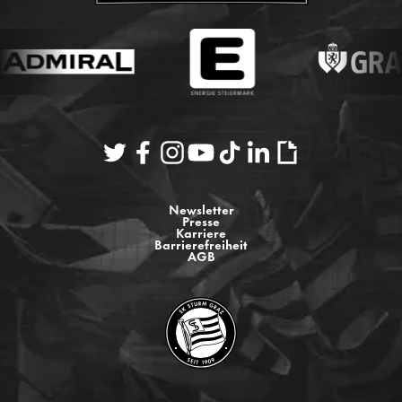
Newsletter
Presse
Karriere
Barrierefreiheit
AGB