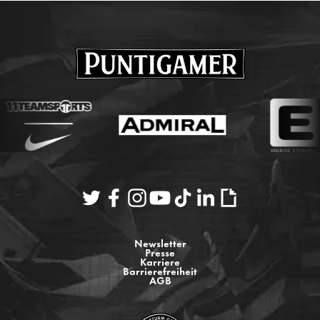
Newsletter
Presse
Karriere
Barrierefreiheit
AGB