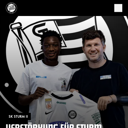
SK STURM II
VERSTÄRKUNG FÜR STURM