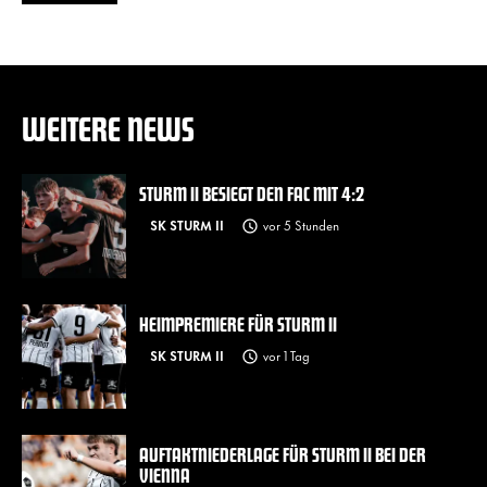
WEITERE NEWS
STURM II BESIEGT DEN FAC MIT 4:2
SK STURM II
vor 5 Stunden
HEIMPREMIERE FÜR STURM II
SK STURM II
vor 1 Tag
AUFTAKTNIEDERLAGE FÜR STURM II BEI DER
VIENNA