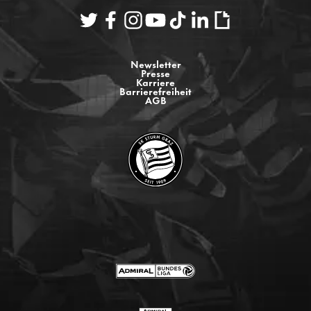
Newsletter
Presse
Karriere
Barrierefreiheit
AGB