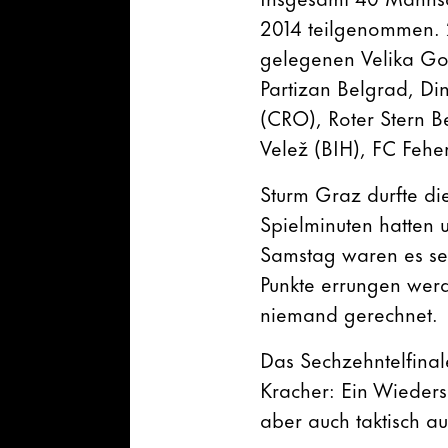
2014 teilgenommen. 2
gelegenen Velika Gor
Partizan Belgrad, Di
(CRO), Roter Stern B
Velež (BIH), FC Fehe
Sturm Graz durfte die
Spielminuten hatten
Samstag waren es sec
Punkte errungen werd
niemand gerechnet.
Das Sechzehntelfinal
Kracher: Ein Wiederse
aber auch taktisch au