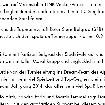
fen wie auf Veranstalter HNK Velika Gorica. Fahnen
rt begleiteten die beiden Teams. Einen 1:0-Sieg ko
nnenden Spiel feiern.
 uns die Topmannschaft Roter Stern Belgrad (SRB)
sste sich dem späteren Turniersieger klar mit 0:3
i kam mit Partizan Belgrad der Stadtrivale auf uns 
en wir mit toller Moral knapp und unglücklich mit 1:
urde von der Turnierleitung ins Dream-Team des A
urnier mit sehr viel Spielzeit und Top-Gegnern, ein 
am, Jahrgang 2014, das allen sehr viel Spaß berei
io Hirth, Sandro Foda und Martin Temmel sagt Da
Eltern – für den großartigen Support bei diesem w