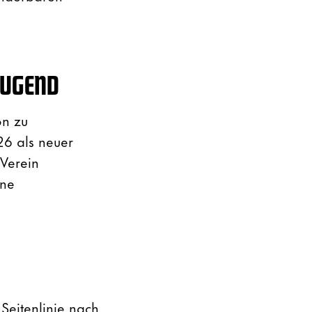
UGEND
on zu
26 als neuer
Verein
ine
Seitenlinie nach