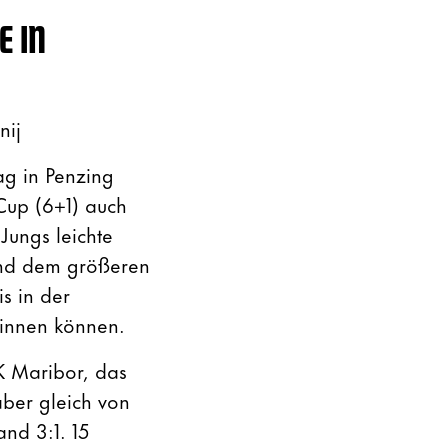
E IN
nij
g in Penzing
Cup (6+1) auch
Jungs leichte
und dem größeren
s in der
innen können.
NK Maribor, das
ber gleich von
and 3:1. 15