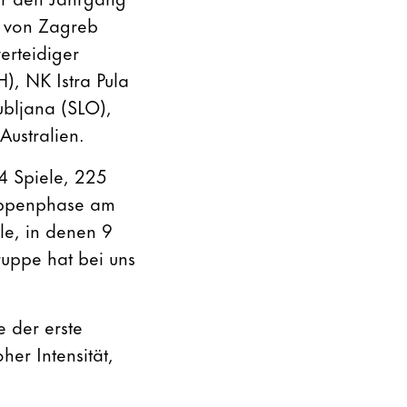
h von Zagreb
erteidiger
), NK Istra Pula
ubljana (SLO),
Australien.
14 Spiele, 225
ruppenphase am
le, in denen 9
ruppe hat bei uns
 der erste
er Intensität,