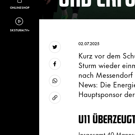
ONLINESHOP
SKSTURM.TV+
02.07.2025
Kurz vor dem Sch
Twitter
Sturm wieder einm
nach Messendorf g
Facebook
News: Die Energi
WhatsApp
Hauptsponsor der
URL kopieren
U11 ÜBERZEUGT
Insgesamt 40 Mannsc