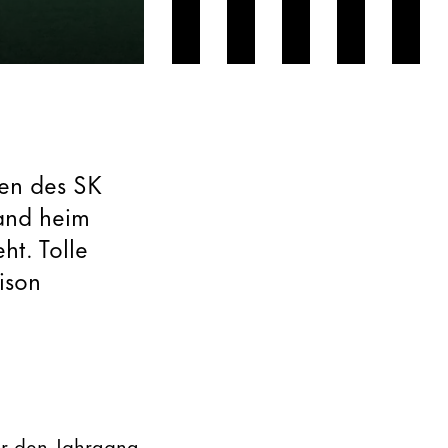
en des SK
land heim
ht. Tolle
ison
ür den Jahrgang