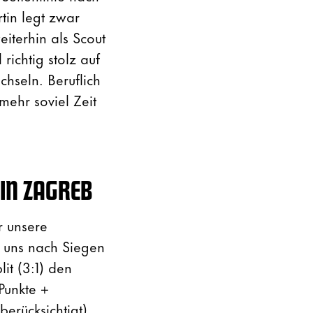
in legt zwar
iterhin als Scout
ichtig stolz auf
hseln. Beruflich
ehr soviel Zeit
 IN ZAGREB
r unsere
r uns nach Siegen
it (3:1) den
Punkte +
erücksichtigt).