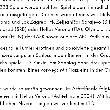
28 Spiele wurden auf fünf Spielfeldern im südlic
ica ausgetragen. Darunter waren Teams wie Titelv
namo und Lok Zagreb, FK Željezničar Sarajevo (BIH
elgrad (SRB) oder Hellas Verona (ITA), Olympia Lj
rvar (HUN) der LASK sowie Subiaco AFC Perth aus 
ses tolle Turnier eröffnen und absolvierte gesamt 
 unsere Jungs am Schluss in den Beinen. In der G
hs Spiele – 13 Punkte, am Sonntag dann drei Spie
en konnten. Eines vorweg: Mit Platz eins in der G
e wurde souverän gewonnen. Im Achtelfinale folgte
hen mit Hellas Verona (Achtelfinale 2024). Mit hoh
f hohen Niveau, siegten wir verdient mit 1:0.