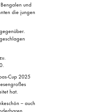
, Bengalen und
nnten die jungen
 gegenüber.
 geschlagen
zu.
0.
lpas-Cup 2025
riesengroßes
tet hat.
nkeschön – auch
underbaren