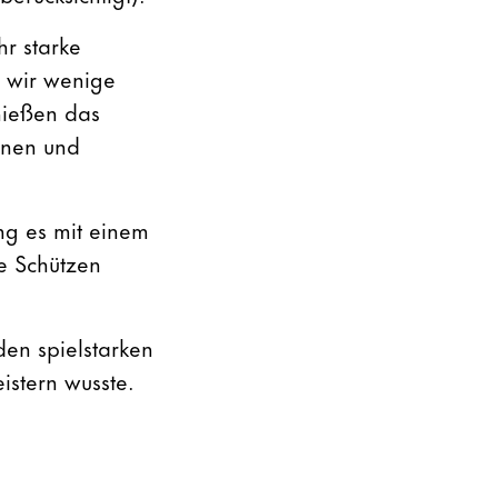
r starke
n wir wenige
chießen das
nnen und
ng es mit einem
re Schützen
den spielstarken
istern wusste.