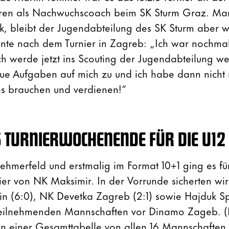
hren als Nachwuchscoach beim SK Sturm Graz. Mart
k, bleibt der Jugendabteilung des SK Sturm aber we
nte nach dem Turnier in Zagreb: „Ich war nochmal r
h werde jetzt ins Scouting der Jugendabteilung wec
 Aufgaben auf mich zu und ich habe dann nicht m
 es brauchen und verdienen!“
S TURNIERWOCHENENDE FÜR DIE U12
nehmerfeld und erstmalig im Format 10+1 ging es fü
r von NK Maksimir. In der Vorrunde sicherten wi
 (6:0), NK Devetka Zagreb (2:1) sowie Hajduk Spl
6 teilnehmenden Mannschaften vor Dinamo Zageb. (
in einer Gesamttabelle von allen 16 Mannschaften b