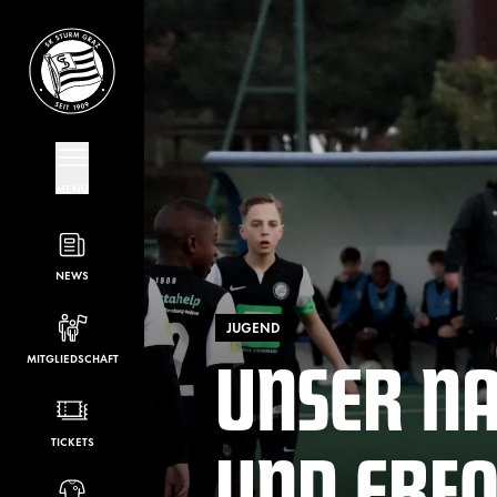
MENÜ
NEWS
JUGEND
UNSER NAC
MITGLIEDSCHAFT
ND ERFO
TICKETS