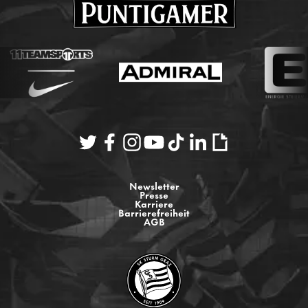
Newsletter
Presse
Karriere
Barrierefreiheit
AGB