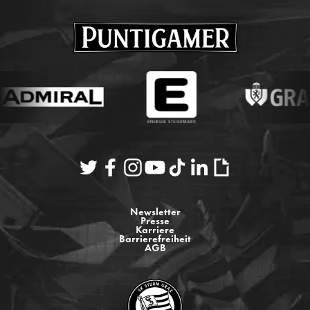
Newsletter
Presse
Karriere
Barrierefreiheit
AGB