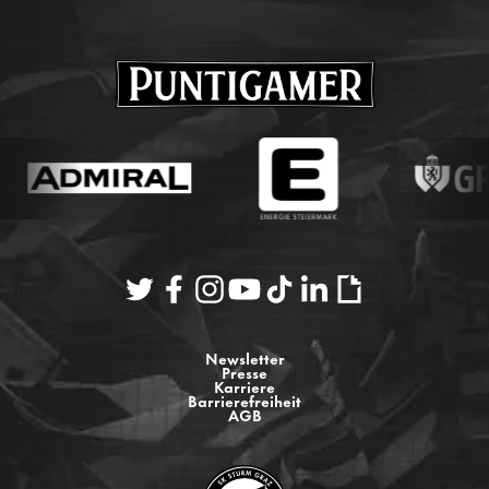
Newsletter
Presse
Karriere
Barrierefreiheit
AGB