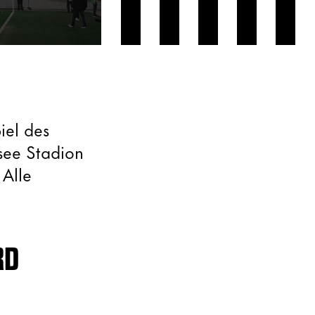
iel des
see Stadion
 Alle
RD