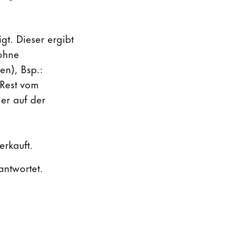
gt. Dieser ergibt
ohne
n), Bsp.:
 Rest vom
er auf der
erkauft.
antwortet.