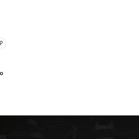
URL kopieren
p
AG