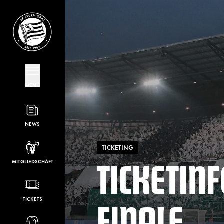
MENÜ
NEWS
TICKETING
TICKETINF
MITGLIEDSCHAFT
FINALE
TICKETS