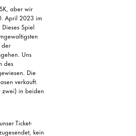
SK, aber wir
0. April 2023 im
Dieses Spiel
immgewaltigsten
 der
ingehen. Uns
h des
gewiesen. Die
hasen verkauft.
 zwei) in beiden
nser Ticket-
 zugesendet, kein