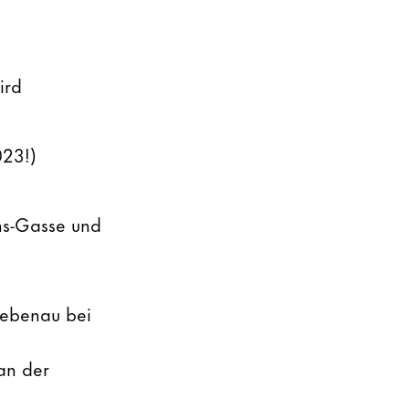
ird
023!)
hs-Gasse und
Liebenau bei
 an der