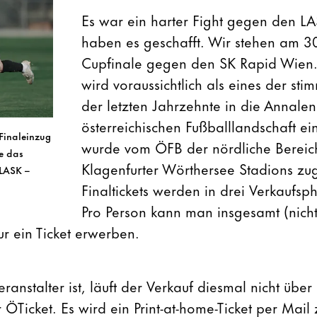
Es war ein harter Fight gegen den LA
haben es geschafft. Wir stehen am 3
Cupfinale gegen den SK Rapid Wien. 
wird voraussichtlich als eines der st
der letzten Jahrzehnte in die Annalen
österreichischen Fußballlandschaft e
Finaleinzug
wurde vom ÖFB der nördliche Bereic
te das
Klagenfurter Wörthersee Stadions zu
 LASK –
Finaltickets werden in drei Verkaufsp
Pro Person kann man insgesamt (nicht
r ein Ticket erwerben.
stalter ist, läuft der Verkauf diesmal nicht über u
r
ÖTicket
. Es wird ein Print-at-home-Ticket per Mail