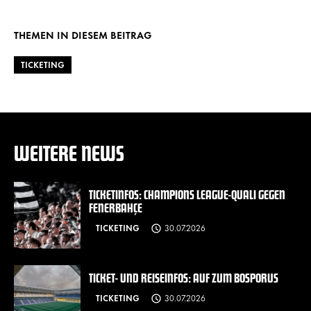
URL kopieren
Twitter
Facebook
WhatsApp
THEMEN IN DIESEM BEITRAG
TICKETING
WEITERE NEWS
TICKETINFOS: CHAMPIONS LEAGUE-QUALI GEGEN
FENERBAHÇE
TICKETING
30.07.2026
TICKET- UND REISEINFOS: AUF ZUM BOSPORUS
TICKETING
30.07.2026