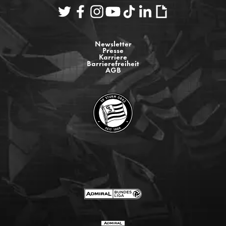
Newsletter
Presse
Karriere
Barrierefreiheit
AGB