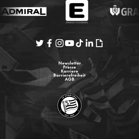
Newsletter
Presse
Karriere
Barrierefreiheit
AGB