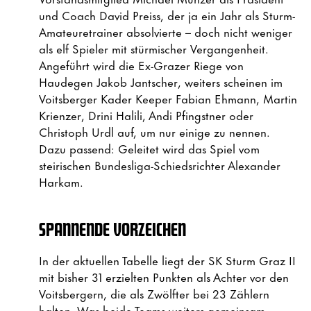
und Coach David Preiss, der ja ein Jahr als Sturm-
Amateuretrainer absolvierte – doch nicht weniger
als elf Spieler mit stürmischer Vergangenheit.
Angeführt wird die Ex-Grazer Riege von
Haudegen Jakob Jantscher, weiters scheinen im
Voitsberger Kader Keeper Fabian Ehmann, Martin
Krienzer, Drini Halili, Andi Pfingstner oder
Christoph Urdl auf, um nur einige zu nennen.
Dazu passend: Geleitet wird das Spiel vom
steirischen Bundesliga-Schiedsrichter Alexander
Harkam.
SPANNENDE VORZEICHEN
In der aktuellen Tabelle liegt der SK Sturm Graz II
mit bisher 31 erzielten Punkten als Achter vor den
Voitsbergern, die als Zwölfter bei 23 Zählern
halten. Was beide Teams weiters gemeinsam