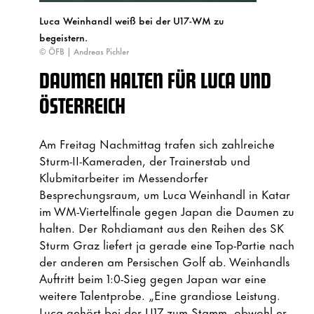
Luca Weinhandl weiß bei der U17-WM zu
begeistern.
© ÖFB | Andreas Pichler
DAUMEN HALTEN FÜR LUCA UND
ÖSTERREICH
Am Freitag Nachmittag trafen sich zahlreiche
Sturm-II-Kameraden, der Trainerstab und
Klubmitarbeiter im Messendorfer
Besprechungsraum, um Luca Weinhandl in Katar
im WM-Viertelfinale gegen Japan die Daumen zu
halten. Der Rohdiamant aus den Reihen des SK
Sturm Graz liefert ja gerade eine Top-Partie nach
der anderen am Persischen Golf ab. Weinhandls
Auftritt beim 1:0-Sieg gegen Japan war eine
weitere Talentprobe. „Eine grandiose Leistung.
Luca gehört bei der U17 zum Stamm, obwohl er