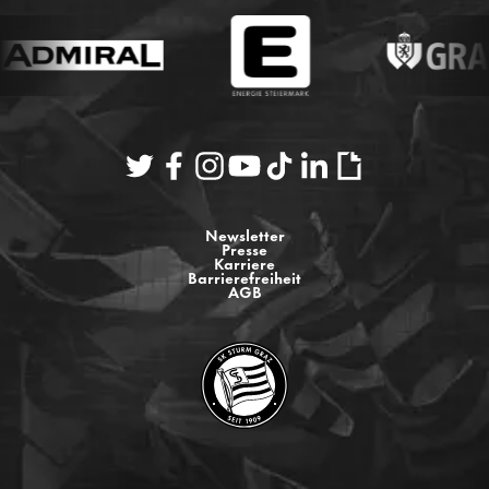
Newsletter
Presse
Karriere
Barrierefreiheit
AGB