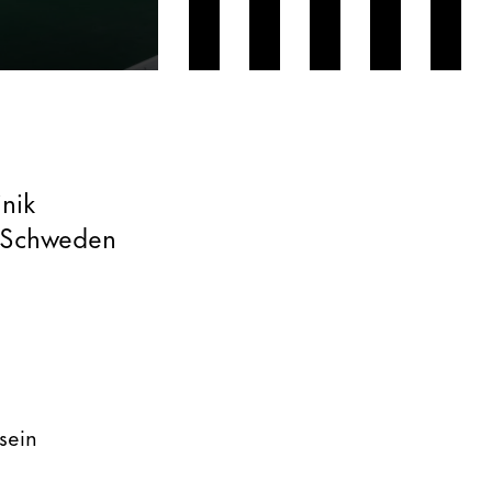
inik
 Schweden
sein