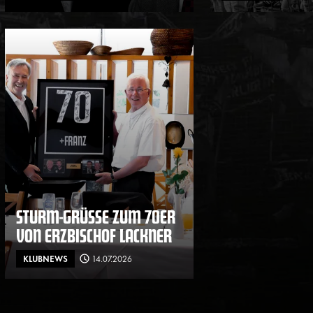
STURM-GRÜSSE ZUM 70ER V
ON ERZBISCHOF LACKNER
KLUBNEWS
14.07.2026