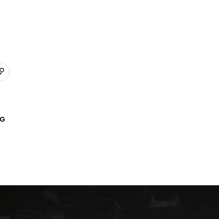
URL kopieren
p
AG