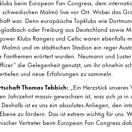
fiklubs beim European Fan Congress, dem internati
m schwedischen Malmö live vor Ort. Wobei das Gr
chaft war. Denn europäische Topklubs wie Dortmun
gladbach oder Freiburg aus Deutschland sowie Ma
ower Klubs Rangers und Celtic waren ebenfalls mi
on Malmö und im städtischen Stadion ein reger Aust
ge Fanthemen erörtert wurden. Neumann und Luster
fficer“ die Gelegenheit genutzt, um ihr ohnehin sc
ertiefen und neue Erfahrungen zu sammeln.
rtschaft Thomas Tebbich:
„Ein Herzstück unseres V
zten Jahrzehnt massiv gewachsen ist, was sich ja in
. Deshalb ist es uns ein absolutes Anliegen, den in
Ebene zu fördern. Das ist extrem wichtig für uns. Wi
ichischer Vertreter beim European Fan Congress d