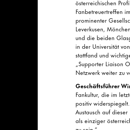
österreichischen Pro
Fanbetreuertreffen i
prominenter Gesells
Leverkusen, Mönchen
und die beiden Glasg
in der Universität v
stattfand und wichti
„Supporter Liaison O
Netzwerk weiter zu v
Geschäftsführer Wi
Fankultur, die im let
positiv widerspiegelt
Austausch auf dieser 
als einziger österre
zu sein.“