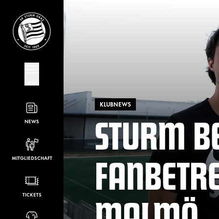
MENÜ
KLUBNEWS
STURM B
NEWS
FANBETRE
MITGLIEDSCHAFT
MALMÖ
TICKETS