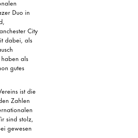
onalen
azer Duo in
d,
nchester City
t dabei, als
ausch
 haben als
hon gutes
ereins ist die
 den Zahlen
ternationalen
r sind stolz,
abei gewesen