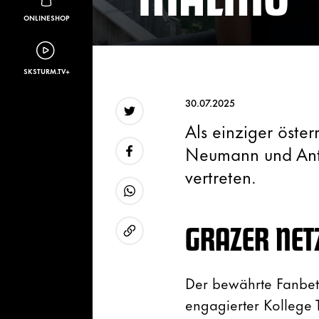
ONLINESHOP
SKSTURM.TV+
30.07.2025
Als einziger öste
Twitter
Neumann und Ant
vertreten.
Facebook
WhatsApp
GRAZER NE
URL kopieren
Der bewährte Fanbet
engagierter Kollege T