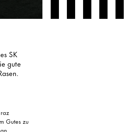
des SK
ie gute
Rasen.
Graz
um Gutes zu
 an