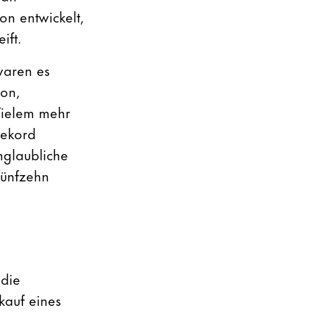
on entwickelt,
ift.
waren es
ion,
Vielem mehr
rekord
nglaubliche
fünfzehn
die
kauf eines