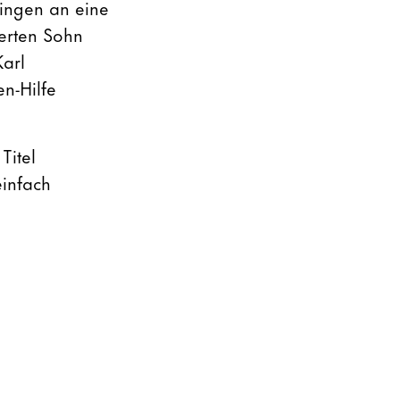
ingen an eine
derten Sohn
Karl
en-Hilfe
Titel
einfach