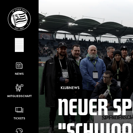
MENÜ
NEWS
KLUBNEWS
NEUER S
MITGLIEDSCHAFT
"SCHWOA
TICKETS