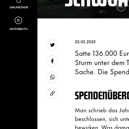
ONLINESHOP
SKSTURM.TV+
23.02.2025
Satte 136.000 Eu
Twitter
Sturm unter dem T
Sache. Die Spend
Facebook
WhatsApp
SPENDENÜBERG
URL kopieren
Man schrieb das Jahr
beschlossen, sich un
bewirken. Was damals