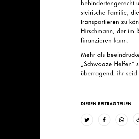
behindertengerecht 
steirische Familie, 
transportieren zu kö
Hirschmann, der im Ro
finanzieren kann.
Mehr als beeindrucke
„Schwoaze Helfen“ st
überragend, ihr sei
DIESEN BEITRAG TEILEN
Twitter
Facebook
WhatsAp