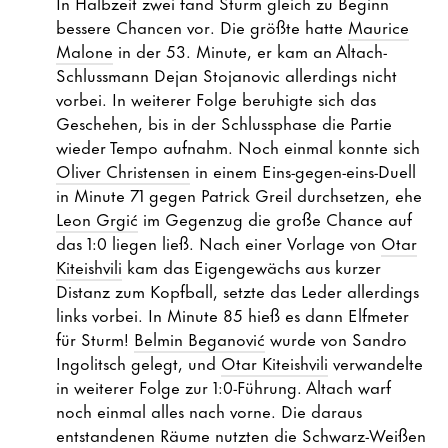
In Halbzeit zwei fand Sturm gleich zu Beginn
bessere Chancen vor. Die größte hatte
Maurice
Malone
in der 53. Minute, er kam an Altach-
Schlussmann Dejan Stojanovic allerdings nicht
vorbei. In weiterer Folge beruhigte sich das
Geschehen, bis in der Schlussphase die Partie
wieder Tempo aufnahm. Noch einmal konnte sich
Oliver Christensen
in einem Eins-gegen-eins-Duell
in Minute 71 gegen Patrick Greil durchsetzen, ehe
Leon Grgić
im Gegenzug die große Chance auf
das 1:0 liegen ließ. Nach einer Vorlage von
Otar
Kiteishvili
kam das Eigengewächs aus kurzer
Distanz zum Kopfball, setzte das Leder allerdings
links vorbei. In Minute 85 hieß es dann Elfmeter
für Sturm!
Belmin Beganović
wurde von Sandro
Ingolitsch gelegt, und
Otar Kiteishvili
verwandelte
in weiterer Folge zur 1:0-Führung. Altach warf
noch einmal alles nach vorne. Die daraus
entstandenen Räume nutzten die Schwarz-Weißen