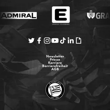
Newsletter
Presse
Karriere
Barrierefreiheit
AGB