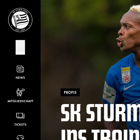
MENÜ
NEWS
PROFIS
SK STURM
MITGLIEDSCHAFT
INS TRAI
TICKETS