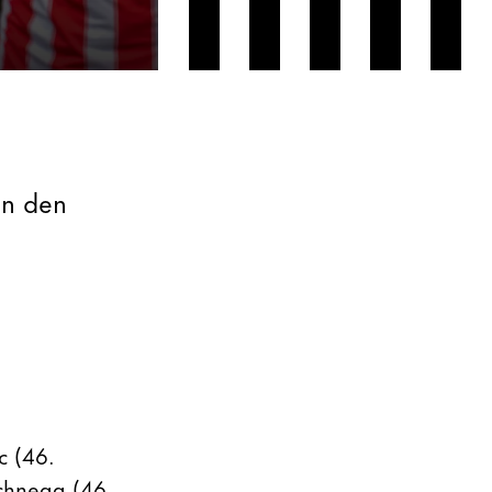
en den
c (46.
Schnegg (46.