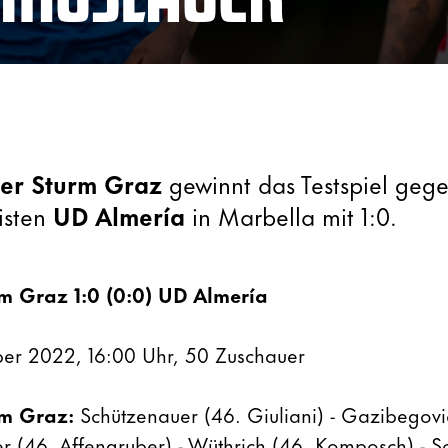
er Sturm Graz
gewinnt das Testspiel geg
gisten
UD Almería
in Marbella mit 1:0.
m Graz 1:0 (0:0) UD Almería
er 2022, 16:00 Uhr, 50 Zuschauer
rm Graz:
Schützenauer (46. Giuliani) - Gazibegovi
fer (46. Affengruber) - Wüthrich (46. Komposch) - 