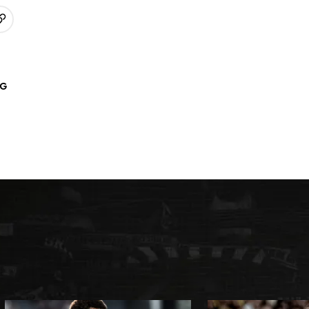
URL kopieren
p
AG