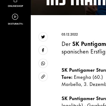
ONLINESHOP
SKSTURM.TV+
03.12.2022
Der
SK Puntigam
Twitter
spanischen Erstli
Facebook
SK Puntigamer Stur
WhatsApp
Tore:
Emegha (60.)
Marbella, 3. Dezemb
URL kopieren
SK Puntigamer Stu
Ingolitsch) - Geyrho