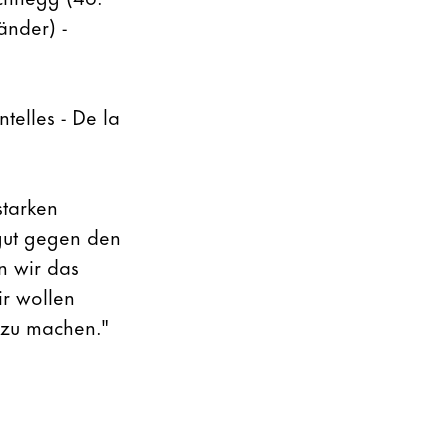
änder) -
telles - De la
starken
gut gegen den
n wir das
r wollen
 zu machen."