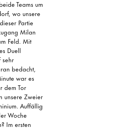
n beide Teams um
dorf, wo unsere
dieser Partie
zugang Milan
am Feld. Mit
es Duell
 sehr
ran bedacht,
Minute war es
or dem Tor
en unsere Zweier
inium. Auffällig
 der Woche
n? Im ersten