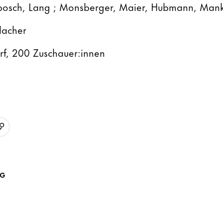
osch, Lang ; Monsberger, Maier, Hubmann, Man
lacher
rf, 200 Zuschauer:innen
URL kopieren
p
AG