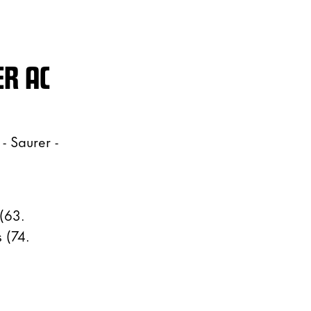
ER AC
- Saurer -
 (63.
 (74.