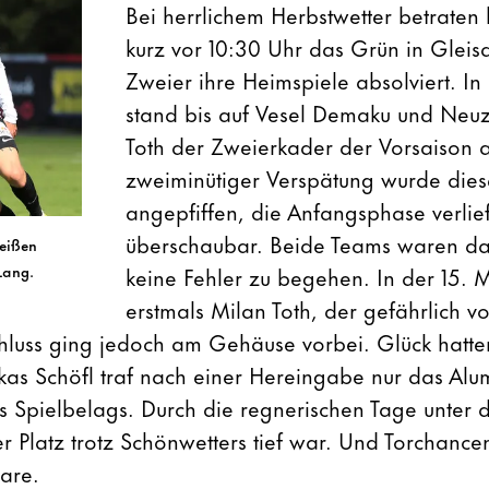
Bei herrlichem Herbstwetter betrate
kurz vor 10:30 Uhr das Grün in Gleis
Zweier ihre Heimspiele absolviert. In 
stand bis auf Vesel Demaku und Neu
Toth der Zweierkader der Vorsaison 
zweiminütiger Verspätung wurde dies
angepfiffen, die Anfangsphase verlief
überschaubar. Beide Teams waren da
weißen
keine Fehler zu begehen. In der 15. 
Lang.
erstmals Milan Toth, der gefährlich v
chluss ging jedoch am Gehäuse vorbei. Glück hatt
kas Schöfl traf nach einer Hereingabe nur das Alum
 Spielbelags. Durch die regnerischen Tage unter
r Platz trotz Schönwetters tief war. Und Torchance
are.