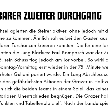
BARER ZWEITER DURCHGANG
el agierten die Steirer aktiver, ohne jedoch mit d
one zu kommen. Ähnlich sah es bei den Gästen aus
laren Torchancen kreieren konnten. Die für eine la
hatten die Jung-Blackies: Paul Komposch war der Zi
 sein Schuss flog jedoch am Tor vorbei. So wirklic
Sonntag-Vormittag erst wieder in der 75. Minute we
rhüter Guliani pariert wurde. Ein Lang Abschluss s
eiden gefährlichsten Aktionen der Grazer in Halbze
en sich die beiden Teams in einem Spiel, das keine
 torlosen Unentschieden begnügen. Die Grazer hal
Punkten und Tabellenplatz elf. Nach der Länderspi