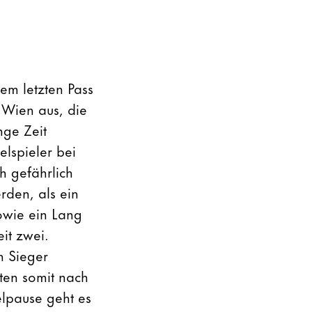
em letzten Pass
 Wien aus, die
nge Zeit
elspieler bei
h gefährlich
rden, als ein
owie ein Lang
it zwei.
n Sieger
ten somit nach
elpause geht es