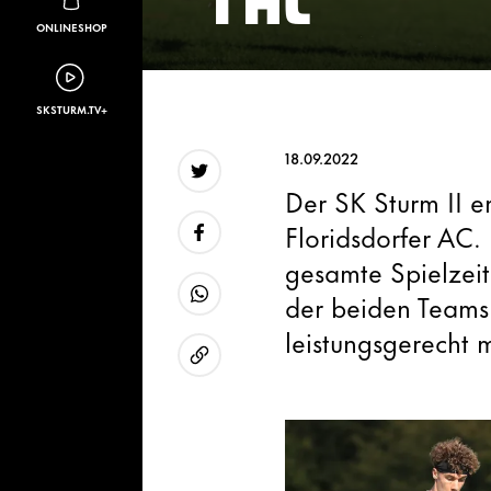
ONLINESHOP
SKSTURM.TV+
18.09.2022
Der SK Sturm II e
Twitter
Floridsdorfer AC.
gesamte Spielzei
Facebook
der beiden Teams 
WhatsApp
leistungsgerecht 
URL kopieren