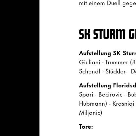
mit einem Duell gege
SK STURM GR
Aufstellung SK Stur
Giuliani - Trummer (8
Schendl - Stückler - 
Aufstellung Florids
Spari - Becirovic - B
Hubmann) - Krasniqi -
Miljanic)
Tore: