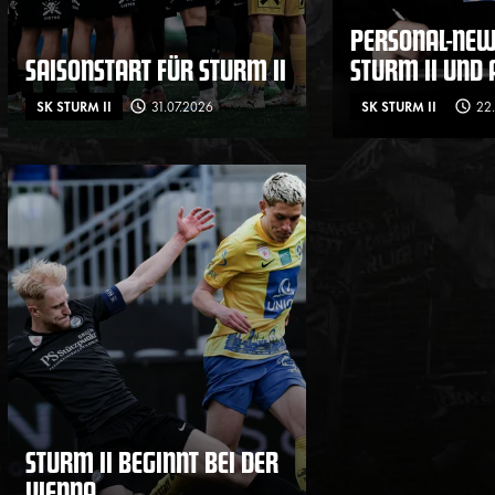
PERSONAL-NEW
SAISONSTART FÜR STURM II
STURM II UND
SK STURM II
31.07.2026
SK STURM II
22
STURM II BEGINNT BEI DER
VIENNA