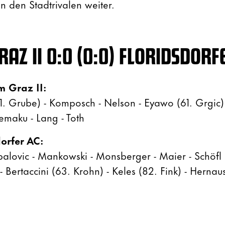
n den Stadtrivalen weiter.
AZ II 0:0 (0:0) FLORIDSDORF
m Graz II:
1. Grube) - Komposch - Nelson - Eyawo (61. Grgic) 
Demaku - Lang - Toth
dorfer AC:
ubalovic - Mankowski - Monsberger - Maier - Schöfl
 Bertaccini (63. Krohn) - Keles (82. Fink) - Hernaus