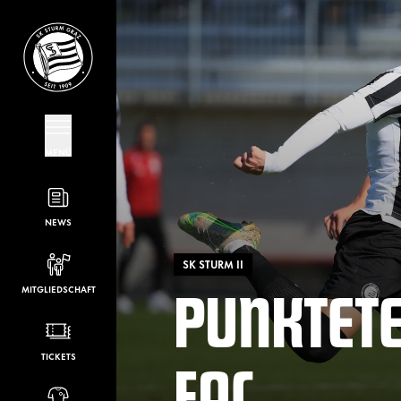
MENÜ
NEWS
SK STURM II
PUNKTET
MITGLIEDSCHAFT
FAC
TICKETS