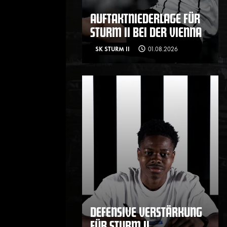
AUFTAKTNIEDERLAGE FÜR
STURM II BEI DER VIENNA
SK STURM II
01.08.2026
DEFENSIVE VERSTÄRKUNG
FÜR STURM II