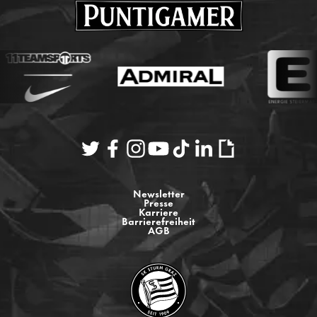
Newsletter
Presse
Karriere
Barrierefreiheit
AGB