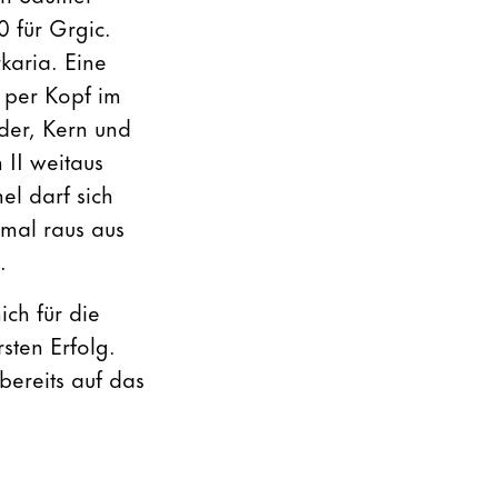
 für Grgic.
rkaria. Eine
 per Kopf im
der, Kern und
 II weitaus
l darf sich
nmal raus aus
.
ch für die
sten Erfolg.
bereits auf das