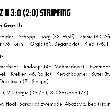
 II
3
:0 (2:0) STRIPFING
m Graz II:
 Haider – Schopp – Sorg (83. Wolf) – Stosic (83. Af
 (76. Kern) – Grgic (60. Beganovic) – Kiedl (76. Il
g
:
Ramsebner – Radonjic (46. Mehmedovic) – Ewemade
el – Kreiker (46. Saljic) – Kerschbaumer– Sutterlüt
Orgolitsch (71. Steiger)
.), 2:0 Grgic (36./E.), 3:0 Sarkaria (77.)
r, Hödl, Sarkaria; Ewemade, Abazovic, Bea (Train