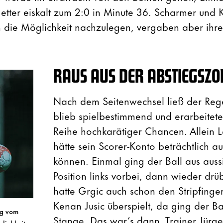
tter eiskalt zum 2:0 in Minute 36. Scharmer und K
 die Möglichkeit nachzulegen, vergaben aber ihr
RAUS AUS DER ABSTIEGSZO
Nach dem Seitenwechsel ließ der Reg
blieb spielbestimmend und erarbeitete
Reihe hochkarätiger Chancen. Allein 
hätte sein Scorer-Konto beträchtlich a
können. Einmal ging der Ball aus aussi
Position links vorbei, dann wieder drü
hatte Grgic auch schon den Stripfinge
Kenan Jusic überspielt, da ging der Ba
ng vom
Stange. Das war’s dann, Trainer Jürg
glichkeit