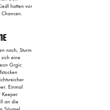
iedl hatten vor
e Chancen.
NE
en nach, Sturm
 sich eine
Leon Grgic
ufstocken
chtsreicher
ber. Einmal
r Keeper
ll an die
en Säumel