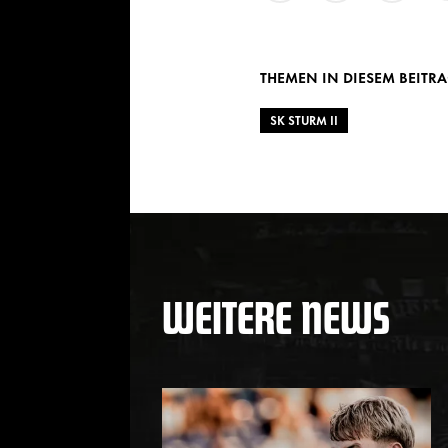
Twitter
Facebook
WhatsAp
THEMEN IN DIESEM BEITR
SK STURM II
WEITERE NEWS