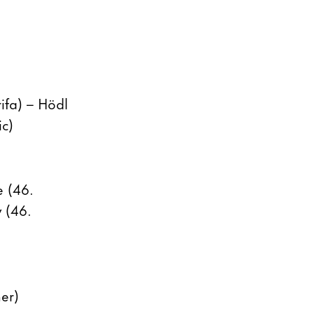
rifa) – Hödl
ic)
 (46.
y (46.
er)