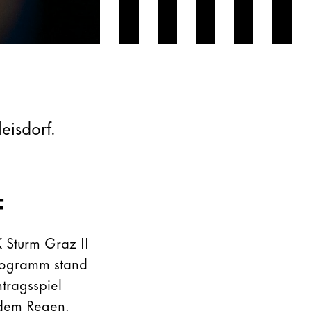
eisdorf.
F
 Sturm Graz II
Programm stand
tragsspiel
ndem Regen,