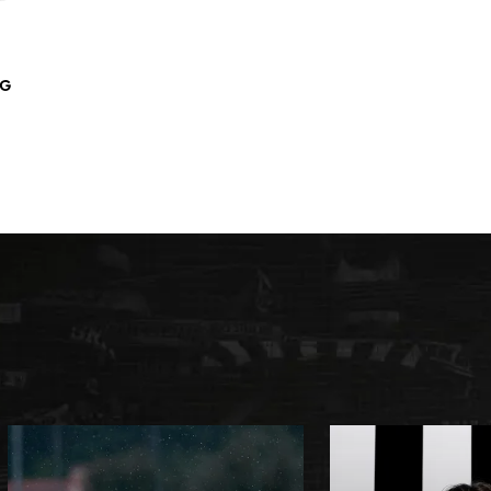
URL kopieren
p
AG