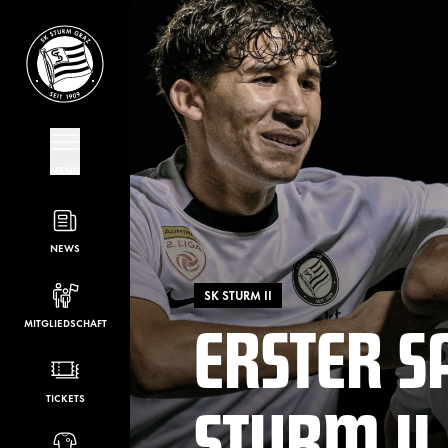
MENÜ
NEWS
SK STURM II
ERSTER S
MITGLIEDSCHAFT
STURM II
TICKETS