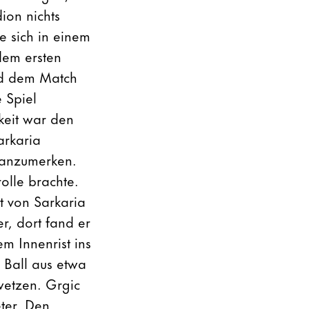
ion nichts
e sich in einem
dem ersten
und dem Match
 Spiel
keit war den
arkaria
 anzumerken.
olle brachte.
t von Sarkaria
r, dort fand er
m Innenrist ins
n Ball aus etwa
wetzen. Grgic
ter. Den