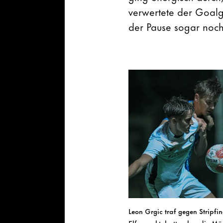
verwertete der Goalge
der Pause sogar noch
Leon Grgic traf gegen Stripfi
Elferpunkt, hatte aber die Mö