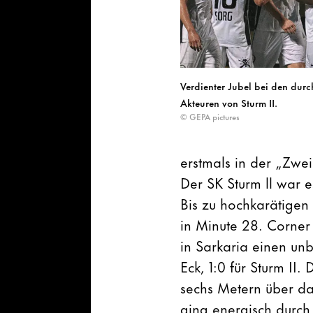
Verdienter Jubel bei den dur
Akteuren von Sturm II.
© GEPA pictures
erstmals in der „Zwe
Der SK Sturm ll war 
Bis zu hochkarätigen 
in Minute 28. Corner 
in Sarkaria einen un
Eck, 1:0 für Sturm II
sechs Metern über da
ging energisch durch