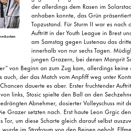
der allerdings dem Rasen im Solarstad
anhaben konnte, das Grün präsentiert
Topzustand. Für Sturm II war es nach 
Auftritt in der Youth League in Brest 
chnässten
am Samstag gegen Lustenau das dritte
innerhalb von nur sechs Tagen. Müdig
jungen Grazern, bei denen Manprit S
ier“ von Beginn an zum Zug kam, allerdings keine
es auch, der das Match vom Anpfiff weg unter Kontr
Chancen dauerte es aber. Erster fruchtender Auftrit
von links, Stosic spielte den Ball an den Sechzehne
bedrängten Abnehmer, dosierter Volleyschuss mit de
. Die Grazer setzten nach. Erst haute Leon Grgic de
s Tor, um diese Scharte gleich darauf selbst auszu
, wurde im Strafraum von den Beinen geholt, Elfme