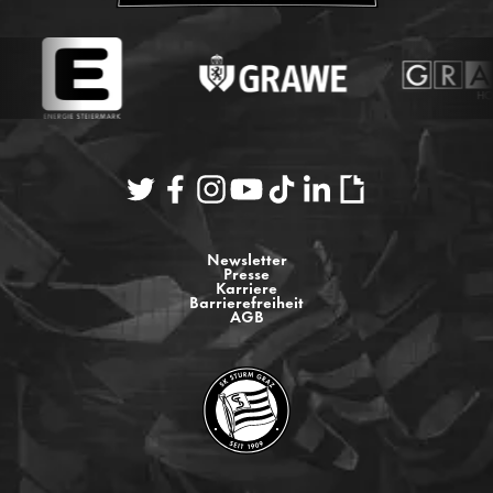
Newsletter
Presse
Karriere
Barrierefreiheit
AGB