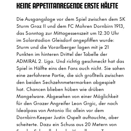
KEINE APPETITANREGENDE ERSTE HÄLFTE
Die Ausgangslage vor dem Spiel zwischen dem SK
Sturm Graz II und dem FC Mohren Dornbirn 1913,
das Sonntag zur Mittagessenszeit um 12.30 Uhr
im Solarstadion Gleisdorf angepfiffen wurde:
Sturm und die Vorarlberger lagen mit je 21
Punkten im hinteren Drittel der Tabelle der
ADMIRAL 2. Liga. Und richtig geschmeckt hat das
Spiel in Hälfte eins den Fans auch nicht. Sie sahen
eine zerfahrene Partie, die sich großteils zwischen
den beiden Sechzehnmetermarken abgespielt
hat. Chancen blieben hüben wie drüben
Mangelware. Abgesehen von einer Möglichkeit
für den Grazer Angreifer Leon Grgic, der nach
Idealpass von Antonio Ilic allein vor dem
Dornbirn-Keeper Justin Ospelt auftauchte, aber
scheiterte. Dazu ein Schuss aus 20 Metern von
Sandro Schendl, den der Vorarlberger Tormann