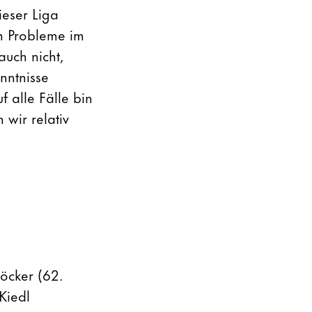
ieser Liga
en Probleme im
auch nicht,
nntnisse
 alle Fälle bin
wir relativ
Löcker (62.
Kiedl