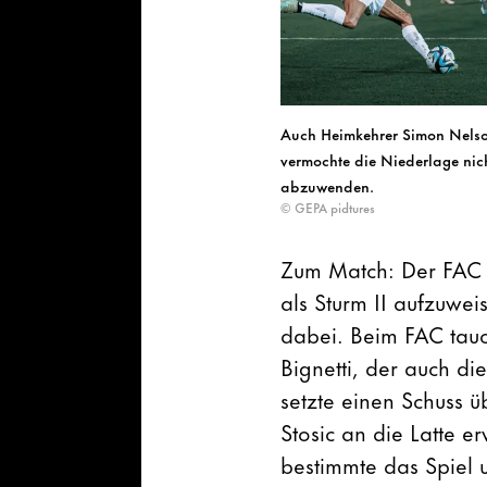
Auch Heimkehrer Simon Nels
vermochte die Niederlage nic
abzuwenden.
© GEPA pidtures
Zum Match: Der FAC w
als Sturm II aufzuwe
dabei. Beim FAC tauc
Bignetti, der auch di
setzte einen Schuss ü
Stosic an die Latte 
bestimmte das Spiel u