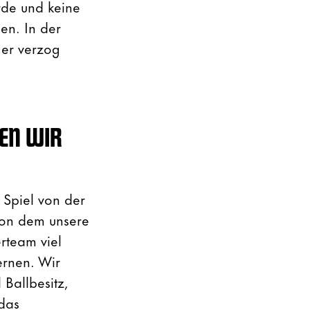
rde und keine
en. In der
 er verzog
EN WIR
 Spiel von der
von dem unsere
rteam viel
ernen. Wir
 Ballbesitz,
 das