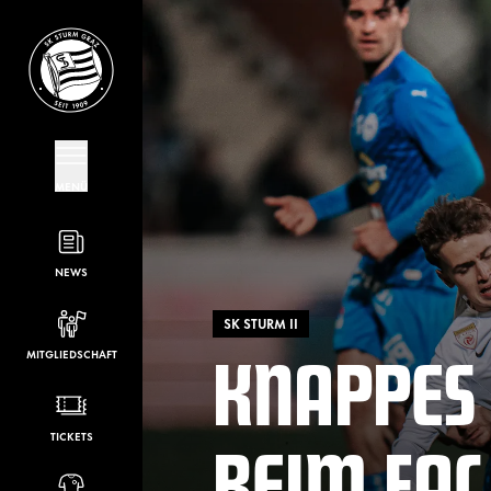
MENÜ
NEWS
SK STURM II
KNAPPES 
MITGLIEDSCHAFT
BEIM FAC
TICKETS