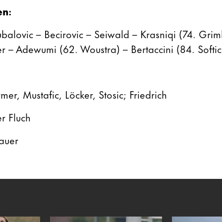
en
:
ubalovic – Becirovic – Seiwald – Krasniqi (74. Grim
er – Adewumi (62. Woustra) – Bertaccini (84. Softic
mer, Mustafic, Löcker, Stosic; Friedrich
r Fluch
auer