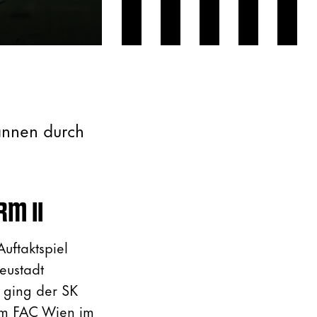
wannen durch
RM II
uftaktspiel
eustadt
 ging der SK
eim FAC Wien im