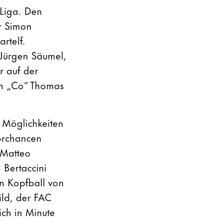
 Liga. Den
r Simon
artelf.
Jürgen Säumel,
r auf der
ch „Co“ Thomas
r Möglichkeiten
orchancen
 Matteo
 Bertaccini
in Kopfball von
ild, der FAC
ich in Minute