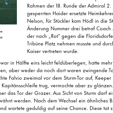
Rahmen der 18. Runde der Admiral 2.
gesperrten Haider ersetzte Heimkehre
Nelson, für Stückler kam Hödl in die St
Änderung Nummer drei betraf Coach 
on
der nach „Rot“ gegen die Floridsdorfe
ht
Tribüne Platz nehmen musste und dur
Kaiser vertreten wurde.
ar in Hälfte eins leicht feldüberlegen, hatte meh
isen, aber weder da noch dort waren zwingende T
hte Falvio zweimal vor dem Sturm-Tor auf, Keeper
e Kapitänsschleife trug, vermochte aber zu glänzen.
ber das Tor der Grazer. Aus Sicht von Sturm darf e
erwähnt werden. Nach dem Wechsel ein ähnliches B
nd wartete geduldig auf seine Chance. Diese tat s