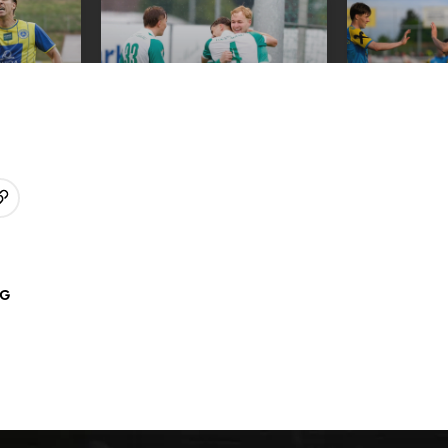
URL kopieren
p
AG