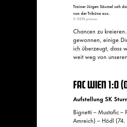
Trainer Jürgen Säumel sah da
von der Tribüne aus.
© GEPA pictures
Chancen zu kreieren.
gewonnen, einige Din
ich überzeugt, dass w
weit weg von unseren
FAC WIEN
1:0 (
Aufstellung SK Stur
Bignetti – Mustafic –
Amreich) – Hödl (74. 