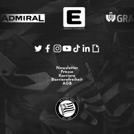
Newsletter
Presse
Karriere
Barrierefreiheit
AGB