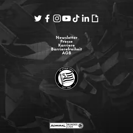
Newsletter
Presse
Karriere
Barrierefreiheit
AGB