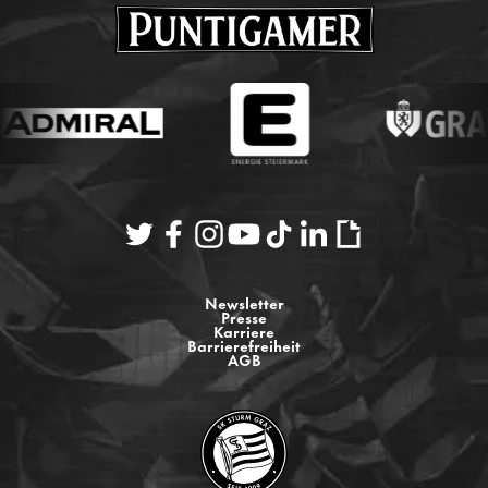
Newsletter
Presse
Karriere
Barrierefreiheit
AGB